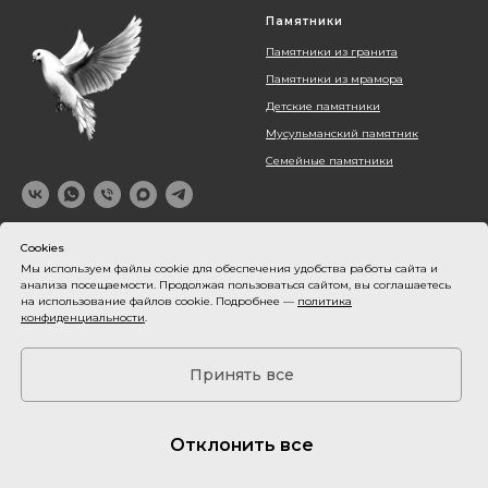
Памятники
Памятники из гранита
Памятники из мрамора
Детские памятники
Мусульманский памятник
Семейные памятники
© 2026 Светлая память
Cookies
Мы используем файлы cookie для обеспечения удобства работы сайта и
анализа посещаемости. Продолжая пользоваться сайтом, вы соглашаетесь
Услуги
Полезное
на использование файлов cookie. Подробнее —
политика
конфиденциальности
.
Благоустройство могил
Блог
Оформление памятника
Наши работы
Принять все
Установка памятника
О компании
Контакты
Акции
Отклонить все
Оплата и доставка