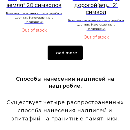
земля" 20 символов
дорогой(ая)..." 21
символ
Комплект памятника: стела, тумба и
цветник. Изготовление в
Комплект памятника: стела, тумба и
Челябинске.
цветник. Изготовление в
Челябинске.
Out of stock
Out of stock
Load more
Способы нанесения надписей на
надгробие.
Существует четыре распространенных
способа нанесения надписей и
эпитафий на гранитные памятники.