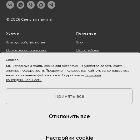
© 2026 Светлая память
Услуги
Полезное
Благоустройство могил
Блог
Оформление памятника
Наши работы
Установка памятника
О компании
Cookies
Контакты
Мы используем файлы cookie для обеспечения удобства работы сайта и
анализа посещаемости. Продолжая пользоваться сайтом, вы соглашаетесь
Акции
на использование файлов cookie. Подробнее —
политика
конфиденциальности
.
Оплата и доставка
Карта сайта
Принять все
Все фото и видеоматериалы принадлежат их владельцам и используются
только в демонстрационных целях. Пожалуйста, не используйте их в
Отклонить все
коммерческих проектах. Данные предоставленные на сайте не являются
публичной офертой.
Политика обработки персональных данных
Настройки cookie