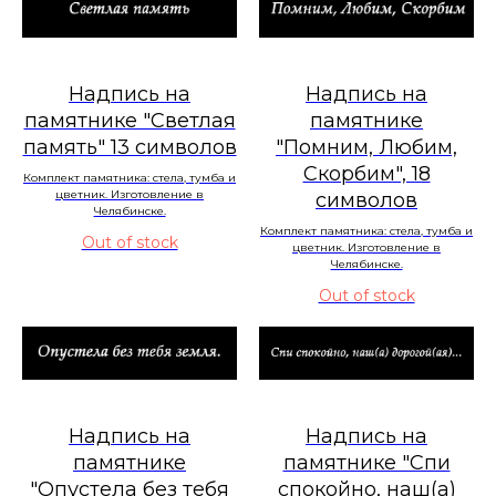
Надпись на
Надпись на
памятнике "Светлая
памятнике
память" 13 символов
"Помним, Любим,
Скорбим", 18
Комплект памятника: стела, тумба и
цветник. Изготовление в
символов
Челябинске.
Комплект памятника: стела, тумба и
Out of stock
цветник. Изготовление в
Челябинске.
Out of stock
Надпись на
Надпись на
памятнике
памятнике "Спи
"Опустела без тебя
спокойно, наш(а)