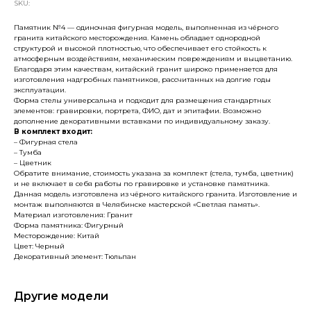
SKU:
Памятник №4 — одиночная фигурная модель, выполненная из чёрного
гранита китайского месторождения. Камень обладает однородной
структурой и высокой плотностью, что обеспечивает его стойкость к
атмосферным воздействиям, механическим повреждениям и выцветанию.
Благодаря этим качествам, китайский гранит широко применяется для
изготовления надгробных памятников, рассчитанных на долгие годы
эксплуатации.
Форма стелы универсальна и подходит для размещения стандартных
элементов: гравировки, портрета, ФИО, дат и эпитафии. Возможно
дополнение декоративными вставками по индивидуальному заказу.
В комплект входит:
– Фигурная стела
– Тумба
– Цветник
Обратите внимание, стоимость указана за комплект (стела, тумба, цветник)
и не включает в себя работы по гравировке и установке памятника.
Данная модель изготовлена из чёрного китайского гранита. Изготовление и
монтаж выполняются в Челябинске мастерской «Светлая память».
Материал изготовления: Гранит
Форма памятника: Фигурный
Месторождение: Китай
Цвет: Черный
Декоративный элемент: Тюльпан
Другие модели