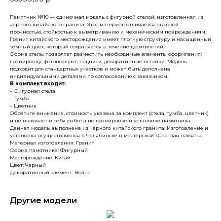
Памятник №10 — одиночная модель с фигурной стелой, изготовленная из
чёрного китайского гранита. Этот материал отличается высокой
прочностью, стойкостью к выветриванию и механическим повреждениям.
Гранит китайского месторождения имеет плотную структуру и насыщенный
тёмный цвет, который сохраняется в течение десятилетий.
Форма стелы позволяет разместить необходимые элементы оформления:
гравировку, фотопортрет, надписи, декоративные вставки. Модель
подходит для стандартных участков и может быть дополнена
индивидуальными деталями по согласованию с заказчиком.
В комплект входит:
– Фигурная стела
– Тумба
– Цветник
Обратите внимание, стоимость указана за комплект (стела, тумба, цветник)
и не включает в себя работы по гравировке и установке памятника.
Данная модель выполнена из чёрного китайского гранита. Изготовление и
установка осуществляются в Челябинске в мастерской «Светлая память».
Материал изготовления: Гранит
Форма памятника: Фигурный
Месторождение: Китай
Цвет: Черный
Декоративный элемент: Волна
Другие модели