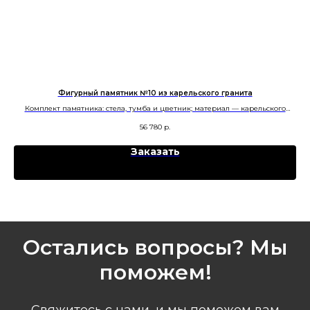
Фигурный памятник №10 из карельского гранита
Комплект памятника: стела, тумба и цветник; материал — карельского
гранита; форма — «Волна». Изготовление в Челябинске.
56 780
р.
Заказать
Остались вопросы? Мы
поможем!
Свяжитесь с нами, и мы поможем вам