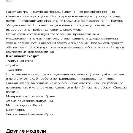
SKU:
Памятник №6 — фигурная модель, выполненная из чёрного гранита
китайского месторождения. Благодаря лаконичному и строгому силуэту,
памятник подходит для оформления мусульманских захоронений. Камень
обладает высокой прочностью, устойчив к погодным условиям, не
выцветает и не требует дополнительного ухода.
Форма стелы соответствует требованиям, предъявляемым к
мусульманским памятникам: отсутствие излишнего декора, вытянутая
форма, возможность нанесения текста и символики. Поверхность гранита
обеспечивает чёткое и долговечное нанесение арабской вязи, имён, дат и
других элементов оформления.
В комплект входит:
– Фигурная стела
– Тумба
– Цветник
Обратите внимание, стоимость указана за комплект (стела, тумба, цветник)
и не включает в себя работы по гравировке и установке памятника.
Данная модель выполнена из чёрного китайского гранита. Все работы по
изготовлению и установке выполняются в Челябинске мастерской «Светлая
память».
Материал изготовления: Гранит
Форма памятника: Фигурный
Месторождение: Китай
Цвет: Черный
Декоративный элемент: Купол
Другие модели