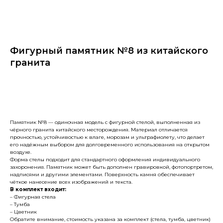
Фигурный памятник №8 из китайского
гранита
Заказать
Памятник №8 — одиночная модель с фигурной стелой, выполненная из
чёрного гранита китайского месторождения. Материал отличается
прочностью, устойчивостью к влаге, морозам и ультрафиолету, что делает
его надёжным выбором для долговременного использования на открытом
воздухе.
Форма стелы подходит для стандартного оформления индивидуального
захоронения. Памятник может быть дополнен гравировкой, фотопортретом,
надписями и другими элементами. Поверхность камня обеспечивает
чёткое нанесение всех изображений и текста.
В комплект входит:
– Фигурная стела
– Тумба
– Цветник
Обратите внимание, стоимость указана за комплект (стела, тумба, цветник)