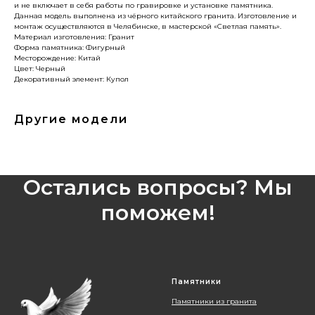
и не включает в себя работы по гравировке и установке памятника.
Данная модель выполнена из чёрного китайского гранита. Изготовление и
монтаж осуществляются в Челябинске, в мастерской «Светлая память».
Материал изготовления: Гранит
Форма памятника: Фигурный
Месторождение: Китай
Цвет: Черный
Декоративный элемент: Купол
Другие модели
Остались вопросы? Мы
поможем!
Свяжитесь с нами, и мы поможем вам
выбрать памятник, рассчитаем стоимость
Памятники
и ответим на все ваши вопросы. Оставьте
заявку, и наш специалист свяжется с вами
Памятники из гранита