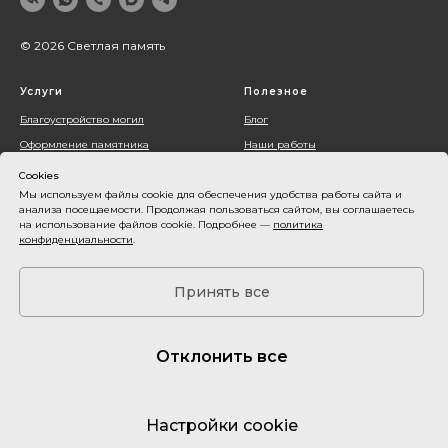
© 2026 Светлая память
Услуги
Полезное
Благоустройство могил
Блог
Оформление памятника
Наши работы
Установка памятника
О компании
Cookies
Контакты
Мы используем файлы cookie для обеспечения удобства работы сайта и
анализа посещаемости. Продолжая пользоваться сайтом, вы соглашаетесь
Акции
на использование файлов cookie. Подробнее —
политика
конфиденциальности
.
Оплата и доставка
Карта сайта
Принять все
Все фото и видеоматериалы принадлежат их владельцам и используются
только в демонстрационных целях. Пожалуйста, не используйте их в
Отклонить все
коммерческих проектах. Данные предоставленные на сайте не являются
публичной офертой.
Политика обработки персональных данных
Настройки cookie