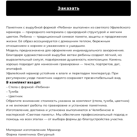
Заказать
Памятник с вырубной формой «Рябина» выполнен из светлого Уфалейского
мрамора — природного материала с однородной структурой и мягким
цветом. Рябина — традиционный символ памяти, защиты и продолжения
жизни. Её образ ассоциируется с домашним теплом, бережным
отношением к корням и уважением к ушедшим.
Модель предназначена для оформления индивидуального захоронения.
Благодаря художественной вырубке ветви рябины создают лёгкий, но
выразительный силуэт, подчёркивая душевность композиции. Камень
хорошо подходит для нанесения гравировки — текста, портретов, дат,
эпитафий.
Уфалейский мрамор устойчив к влаге и перепадам температур. При
регулярном уходе памятник надолго сохраняет презентабельный вид.
В комплект входит:
– Стела с формой «Рябина»
– Тумба
– Цветник
Обратите внимание: стоимость указана за комплект (стела, тумба, цветник)
и не включает работы по гравировке и установке памятника.
Изготовление, доставка и установка выполняются в Челябинске в
мастерской «Светлая память». Мы обеспечим профессиональный подход и
помощь на всех этапах — от выбора формы до благоустройства участка.
Материал изготовления: Мрамор
Форма памятника: Фигурный