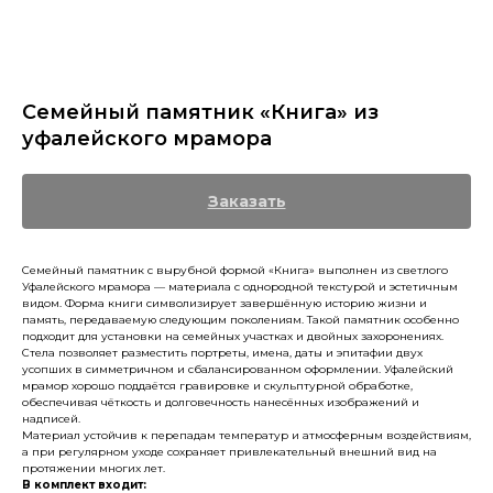
Семейный памятник «Книга» из
уфалейского мрамора
Заказать
Семейный памятник с вырубной формой «Книга» выполнен из светлого
Уфалейского мрамора — материала с однородной текстурой и эстетичным
видом. Форма книги символизирует завершённую историю жизни и
память, передаваемую следующим поколениям. Такой памятник особенно
подходит для установки на семейных участках и двойных захоронениях.
Стела позволяет разместить портреты, имена, даты и эпитафии двух
усопших в симметричном и сбалансированном оформлении. Уфалейский
мрамор хорошо поддаётся гравировке и скульптурной обработке,
обеспечивая чёткость и долговечность нанесённых изображений и
надписей.
Материал устойчив к перепадам температур и атмосферным воздействиям,
а при регулярном уходе сохраняет привлекательный внешний вид на
протяжении многих лет.
В комплект входит: