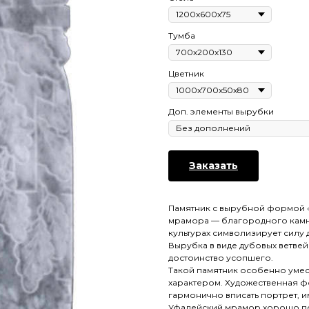
Тумба
Цветник
Доп. элементы вырубки
Заказать
Памятник с вырубной формой «
мрамора — благородного камня
культурах символизирует силу д
Вырубка в виде дубовых ветвей
достоинство усопшего.
Такой памятник особенно умест
характером. Художественная ф
гармонично вписать портрет, и
Уфалейский мрамор хорошо под