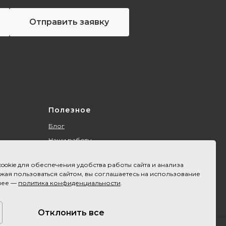
Отправить заявку
Полезное
Блог
Наши работы
О компании
ookie для обеспечения удобства работы сайта и анализа
Контакты
ая пользоваться сайтом, вы соглашаетесь на использование
Акции
нее —
политика конфиденциальности
.
Оплата и доставка
Карта сайта
Отклонить все