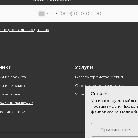
+7
и персональных данных
ники
Услуги
и из гранита
Благоустройство могил
ки из мрамора
Оформление памятника
Cookies
 памятники
Установка памятника
Мы используем файлы c
анский памятник
посещаемости. Продолж
е памятники
файлов cookie. Подроб
Принять все