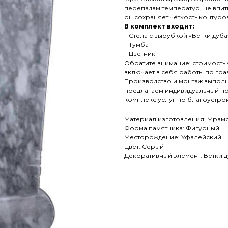
перепадам температур, не впит
он сохраняет чёткость контуро
В комплект входит:
– Стела с вырубкой «Ветки дуба
– Тумба
– Цветник
Обратите внимание: стоимость у
включает в себя работы по гра
Производство и монтаж выполн
предлагаем индивидуальный п
комплекс услуг по благоустрой
Материал изготовления: Мрам
Форма памятника: Фигурный
Месторождение: Уфалейский
Цвет: Серый
Декоративный элемент: Ветки 