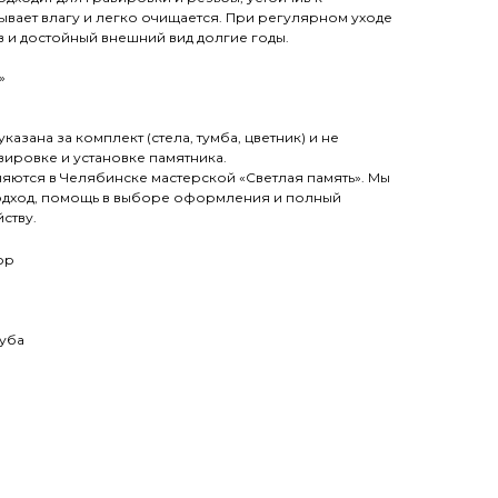
ывает влагу и легко очищается. При регулярном уходе
в и достойный внешний вид долгие годы.
»
казана за комплект (стела, тумба, цветник) и не
вировке и установке памятника.
яются в Челябинске мастерской «Светлая память». Мы
одход, помощь в выборе оформления и полный
ству.
ор
дуба