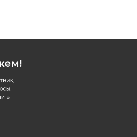
жем!
тник,
осы.
ми в