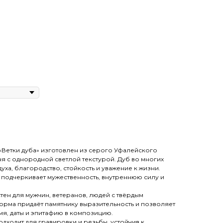
Ветки дуба» изготовлен из серого Уфалейского
 с однородной светлой текстурой. Дуб во многих
уха, благородство, стойкость и уважение к жизни.
 подчеркивает мужественность, внутреннюю силу и
ен для мужчин, ветеранов, людей с твёрдым
орма придаёт памятнику выразительность и позволяет
мя, даты и эпитафию в композицию.
ходит для гравировки и резьбы, устойчив к