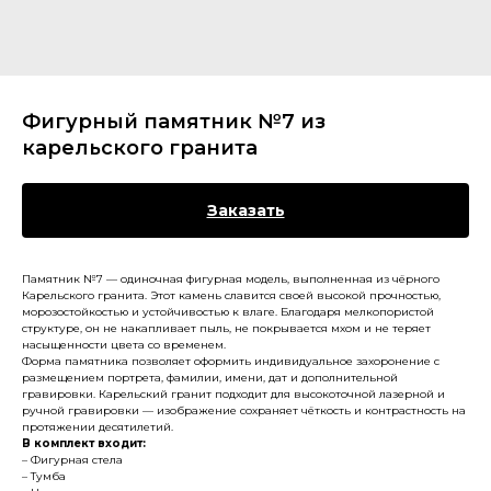
Фигурный памятник №7 из
карельского гранита
Заказать
Памятник №7 — одиночная фигурная модель, выполненная из чёрного
Карельского гранита. Этот камень славится своей высокой прочностью,
морозостойкостью и устойчивостью к влаге. Благодаря мелкопористой
структуре, он не накапливает пыль, не покрывается мхом и не теряет
насыщенности цвета со временем.
Форма памятника позволяет оформить индивидуальное захоронение с
размещением портрета, фамилии, имени, дат и дополнительной
гравировки. Карельский гранит подходит для высокоточной лазерной и
ручной гравировки — изображение сохраняет чёткость и контрастность на
протяжении десятилетий.
В комплект входит:
– Фигурная стела
– Тумба