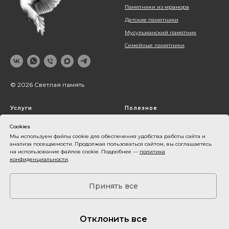
Памятники из мрамора
Детские памятники
Мусульманский памятник
Семейные памятники
© 2026 Светлая память
Услуги
Полезное
Благоустройство могил
Блог
Cookies
Оформление памятника
Наши работы
Мы используем файлы cookie для обеспечения удобства работы сайта и
анализа посещаемости. Продолжая пользоваться сайтом, вы соглашаетесь
Установка памятника
О компании
на использование файлов cookie. Подробнее —
политика
конфиденциальности
.
Контакты
Акции
Принять все
Оплата и доставка
Карта сайта
Отклонить все