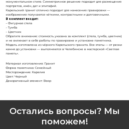
монументальном стиле. Симметричное решение подходит для размещения
портретов, имён, дат и эпитафий.
Карельский гранит отлично подходит для нанесения гравировки —
изображения получаются чёткими, контрастными и долговечными.
В комплект входит:
– Фигурная стела
– Тумба
– Цветник
Обратите внимание: стоимость указана за комплект (стела, тумба, цветник)
и не включает в себя работы по гравировке и установке памятника.
Модель изготовлена из чёрного Карельского гранита. Все этапы — от резки
камня до установки — выполняются в Челябинске в мастерской «Светлая
память».
Материал изготовления: Гранит
Форма памятника: Семейный
Месторождение: Карелия
Цвет: Черный
Декоративный элемент: Веер
Остались вопросы? Мы
поможем!