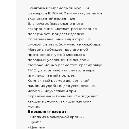
Памятник из мраморной крошки
размером 1000×400 мм — аккуратный и
экономичный вариант для
благоустройства одиночного
захоронения. Светлая, равномерная
поверхность придаёт изделию
опрятный внешний вид и хорошо
смотрится на любом участке кладбища.
Материал обладает достаточной
прочностью и устойчивостью к
погодным условиям. На лицевой
стороне можно разместить гравировку:
ФИО, даты, эпитафию, символы веры
или лаконичный портрет.
Компактный размер делает такой
памятник удобным для установки на
небольших участках и при
ограниченном бюджете. Он подходит
как для мужских, так и для женских
могил.
В комплект входит:
– Стела из мраморной крошки
– Тумба
– Цветник