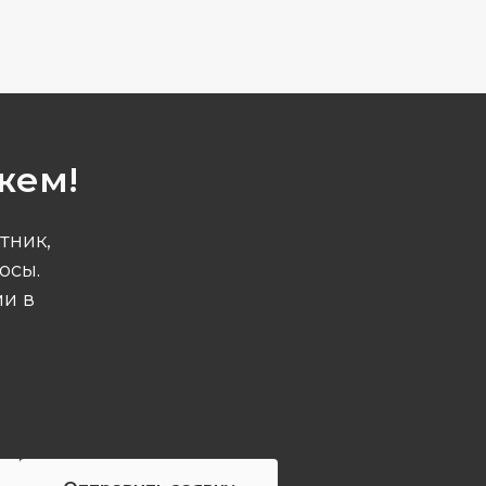
жем!
тник,
осы.
ми в