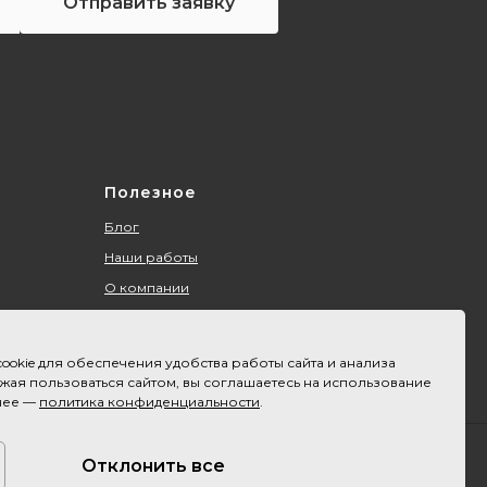
Отправить заявку
Полезное
Блог
Наши работы
О компании
Контакты
Акции
ookie для обеспечения удобства работы сайта и анализа
Оплата и доставка
ая пользоваться сайтом, вы соглашаетесь на использование
нее —
политика конфиденциальности
.
Карта сайта
 используйте их в коммерческих проектах. Данные
Отклонить все