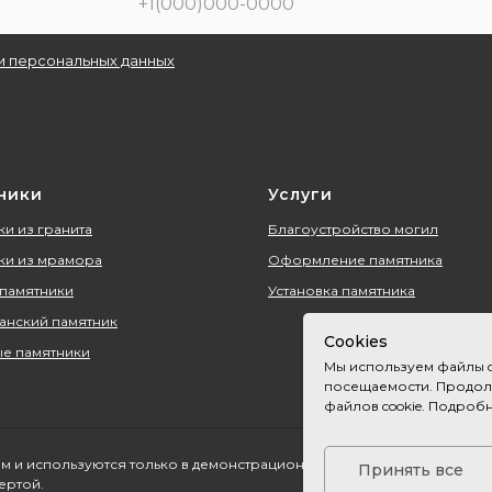
и персональных данных
ники
Услуги
и из гранита
Благоустройство могил
ки из мрамора
Оформление памятника
 памятники
Установка памятника
анский памятник
Cookies
е памятники
Мы используем файлы c
посещаемости. Продолж
файлов cookie. Подроб
м и используются только в демонстрационных целях. Пожалуйста, не
Принять все
ертой.