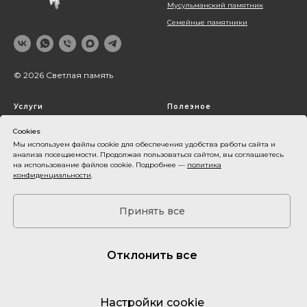
Мусульманский памятник
Семейные памятники
© 2026 Светлая память
Услуги
Полезное
Благоустройство могил
Блог
Cookies
Оформление памятника
Наши работы
Мы используем файлы cookie для обеспечения удобства работы сайта и
анализа посещаемости. Продолжая пользоваться сайтом, вы соглашаетесь
Установка памятника
О компании
на использование файлов cookie. Подробнее —
политика
конфиденциальности
.
Контакты
Акции
Принять все
Оплата и доставка
Карта сайта
Отклонить все
Все фото и видеоматериалы принадлежат их владельцам и используются
только в демонстрационных целях. Пожалуйста, не используйте их в
коммерческих проектах. Данные предоставленные на сайте не являются
Настройки cookie
публичной офертой.