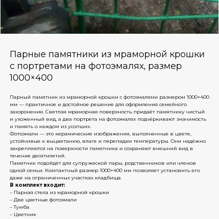
Парные памятники из мраморной крошки
с портретами на фотоэмалях, размер
1000×400
Парный памятник из мраморной крошки с фотоэмалями размером 1000×400
мм — практичное и достойное решение для оформления семейного
захоронения. Светлая мраморная поверхность придаёт памятнику чистый
и ухоженный вид, а два портрета на фотоэмалях подчёркивают значимость
и память о каждом из усопших.
Фотоэмали — это керамические изображения, выполненные в цвете,
устойчивые к выцветанию, влаге и перепадам температуры. Они надёжно
закрепляются на поверхности памятника и сохраняют внешний вид в
течение десятилетий.
Памятник подойдёт для супружеской пары, родственников или членов
одной семьи. Компактный размер 1000×400 мм позволяет установить его
даже на ограниченных участках кладбища.
В комплект входит:
– Парная стела из мраморной крошки
– Две цветные фотоэмали
– Тумба
– Цветник