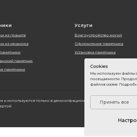
ники
Услуги
и из гранита
Благоустройство могил
ки из мрамора
Оформление памятника
 памятники
Установка памятника
анский памятник
Cookies
е памятники
Мы используем файлы c
посещаемости. Продолж
файлов cookie. Подроб
м и используются только в демонстрационных целях. Пожалуйста, не
Принять все
ертой.
Настро