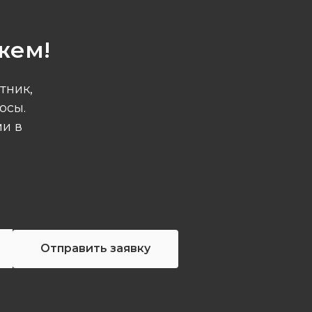
жем!
тник,
осы.
ми в
Отправить заявку