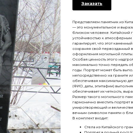
Заказать
Представляем памятник из Кит
— это монументальное и выраз
близком человеке. Китайский г
устойчивостью к атмосферным 
гарантирует, что этот каменный
сохраняя свой первозданный в
оформления могильной плиты
Особая ценность этого надгро
максимально точно передать о
годы. Портрет может быть вып
непосредственно на граните ил
обеспечивая максимальную де
(ФИО, даты, эпитафии) выполн
обеспечивает их четкость, выра
Размер такого могильного пам
гармонично вместить портрет в
умиротворяющий и величественн
вечным символом памяти о бли
В комплект входит:
Стела из Китайского гра
Портрет в полный рост (