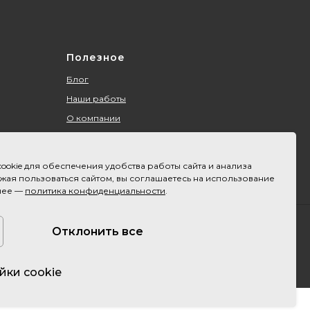
Полезное
Блог
Наши работы
О компании
Контакты
Акции
ookie для обеспечения удобства работы сайта и анализа
Оплата и доставка
ая пользоваться сайтом, вы соглашаетесь на использование
нее —
политика конфиденциальности
.
Карта сайта
 используйте их в коммерческих проектах. Данные
Отклонить все
йки cookie