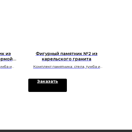
ик из
Фигурный памятник №2 из
ормой,
карельского гранита
умба и
Комплект памятника: стела, тумба и
ика.
цветник; материал — карельского
ке.
гранита; форма — «Плечики».
Заказать
Изготовление в Челябинске.