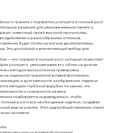
айского гранита с портретом усопшего в полный рост
ительное решение для увековечивания памяти о
ранит, известный своей высокой прочностью,
воздействиям и разнообразием оттенков,
 памятник будет стоять на могиле десятилетиями,
ид. Это достойный и впечатляющий выбор для
.
бия — это портрет в полный рост, который позволяет
браз усопшего, увековечивая его облик на долгие
олнен методом высокоточной гравировки
и на отдельной гранитной вставке/фотоэмали,
тализацию и долговечность изображения. Надписи
яются методом глубокой вырубки по камню, что
зительность и сохранность на века.
ятника подбирается индивидуально, чтобы
 полный рост и все необходимые надписи, создавая
ый вид на участке. Этот надгробный памятник станет
зком человеке.
нита
гравировка или на вставке/фотоэмали)