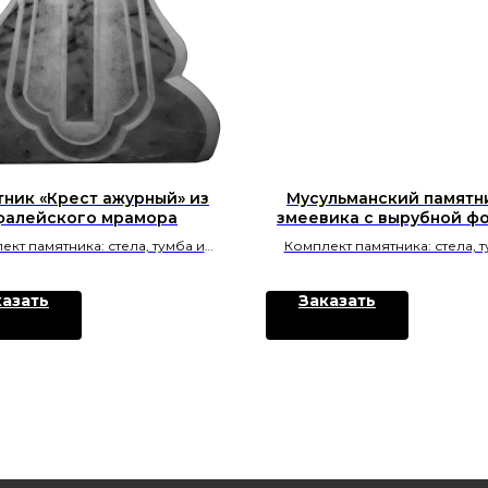
ник «Крест ажурный» из
Мусульманский памятн
фалейского мрамора
змеевика с вырубной ф
размер 1000×450
ект памятника: стела, тумба и
Комплект памятника: стела, т
ик; материал — уфалейского
цветник; материал — змеев
. Изготовление в Челябинске.
Изготовление в Челябинс
казать
Заказать