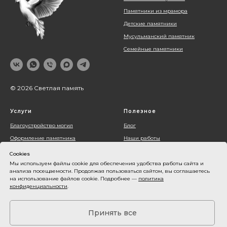
Отправить заявку
Памятники из мрамора
Детские памятники
Мусульманский памятник
Семейные памятники
© 2026 Светлая память
Услуги
Полезное
Благоустройство могил
Блог
Оформление памятника
Наши работы
Установка памятника
О компании
Cookies
Контакты
Мы используем файлы cookie для обеспечения удобства работы сайта и
анализа посещаемости. Продолжая пользоваться сайтом, вы соглашаетесь
Акции
на использование файлов cookie. Подробнее —
политика
конфиденциальности
.
Оплата и доставка
Карта сайта
Принять все