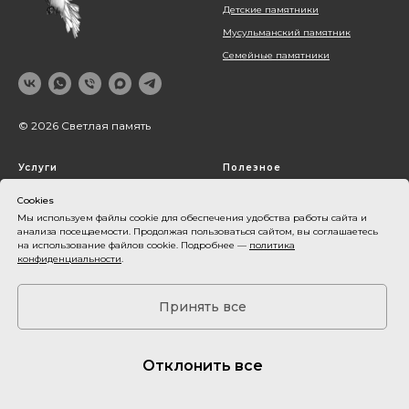
Детские памятники
Мусульманский памятник
Семейные памятники
© 2026 Светлая память
Услуги
Полезное
Благоустройство могил
Блог
Cookies
Оформление памятника
Наши работы
Мы используем файлы cookie для обеспечения удобства работы сайта и
анализа посещаемости. Продолжая пользоваться сайтом, вы соглашаетесь
Установка памятника
О компании
на использование файлов cookie. Подробнее —
политика
конфиденциальности
.
Контакты
Акции
Принять все
Оплата и доставка
Карта сайта
Отклонить все
Все фото и видеоматериалы принадлежат их владельцам и используются
только в демонстрационных целях. Пожалуйста, не используйте их в