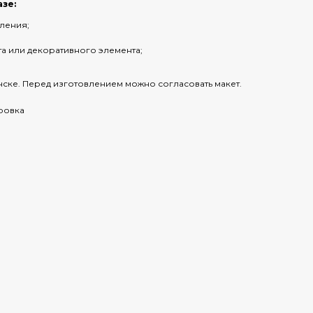
азе:
ления;
та или декоративного элемента;
ске. Перед изготовлением можно согласовать макет.
ровка