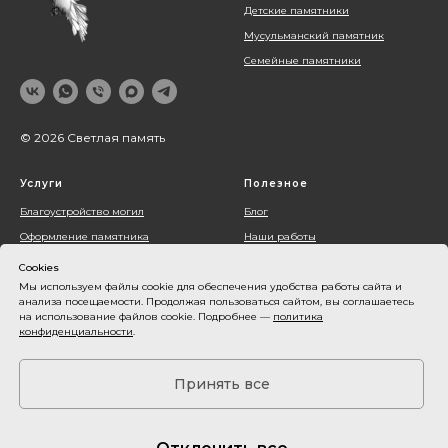
Детские памятники
Мусульманский памятник
Семейные памятники
© 2026 Светлая память
Услуги
Полезное
Благоустройство могил
Блог
Оформление памятника
Наши работы
Установка памятника
О компании
Cookies
Контакты
Мы используем файлы cookie для обеспечения удобства работы сайта и
анализа посещаемости. Продолжая пользоваться сайтом, вы соглашаетесь
Акции
на использование файлов cookie. Подробнее —
политика
конфиденциальности
.
Оплата и доставка
Карта сайта
Принять все
Все фото и видеоматериалы принадлежат их владельцам и используются
только в демонстрационных целях. Пожалуйста, не используйте их в