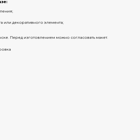
азе:
ления;
та или декоративного элемента;
ске. Перед изготовлением можно согласовать макет.
ровка