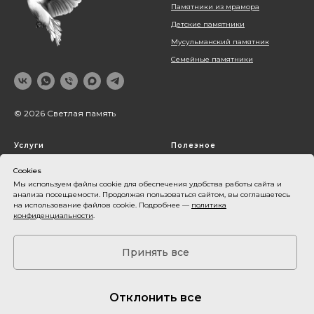
Памятники из мрамора
Детские памятники
Мусульманский памятник
Семейные памятники
© 2026 Светлая память
Услуги
Полезное
Благоустройство могил
Блог
Cookies
Оформление памятника
Наши работы
Мы используем файлы cookie для обеспечения удобства работы сайта и
анализа посещаемости. Продолжая пользоваться сайтом, вы соглашаетесь
Установка памятника
О компании
на использование файлов cookie. Подробнее —
политика
конфиденциальности
.
Контакты
Акции
Принять все
Оплата и доставка
Карта сайта
Отклонить все
Все фото и видеоматериалы принадлежат их владельцам и используются