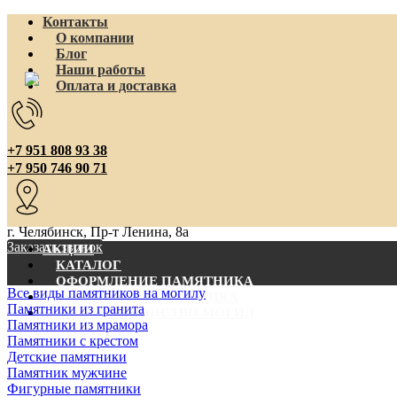
Контакты
О компании
Блог
Наши работы
Оплата и доставка
+7 951 808 93 38
+7 950 746 90 71
г. Челябинск, Пр-т Ленина, 8а
Заказать звонок
АКЦИИ
КАТАЛОГ
ОФОРМЛЕНИЕ ПАМЯТНИКА
Все виды памятников на могилу
УСТАНОВКА ПАМЯТНИКА
Памятники из гранита
БЛАГОУСТРОЙСТВО МОГИЛ
Памятники из мрамора
Памятники с крестом
Детские памятники
Памятник мужчине
Фигурные памятники