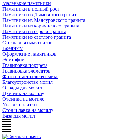
Маленькие памятники
Памятники в полный рост
Памятники из Дымовского гранита
Памятники из Мансуровского гранита
Памятники из коричневого гранита
Памятники из серого гранита
Памятники из светлого гранита
Стелла для памятников
Военным
Оформление памятников
Эпитафии
Гравировка портрета
Гравировка элементов
Фото на металлокерамике
Благоустройство могил
Ограды для могил
Цветник на могилу
Отсыпка на могиле
Укладка плитки
Стол и лавка на могилу
Ваза для могил