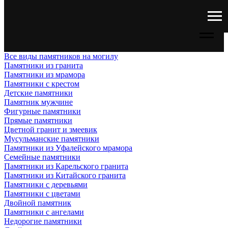
Все виды памятников на могилу
Памятники из гранита
Памятники из мрамора
Памятники с крестом
Детские памятники
Памятник мужчине
Фигурные памятники
Прямые памятники
Цветной гранит и змеевик
Мусульманские памятники
Памятники из Уфалейского мрамора
Семейные памятники
Памятники из Карельского гранита
Памятники из Китайского гранита
Памятники с деревьями
Памятники с цветами
Двойной памятник
Памятники с ангелами
Недорогие памятники