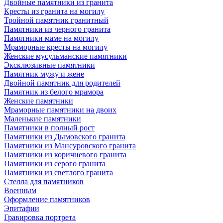
Двойные памятники из гранита
Кресты из гранита на могилу
Тройной памятник гранитный
Памятники из черного гранита
Памятники маме на могилу
Мраморные кресты на могилу
Женские мусульманские памятники
Эксклюзивные памятники
Памятник мужу и жене
Двойной памятник для родителей
Памятник из белого мрамора
Женские памятники
Мраморные памятники на двоих
Маленькие памятники
Памятники в полный рост
Памятники из Дымовского гранита
Памятники из Мансуровского гранита
Памятники из коричневого гранита
Памятники из серого гранита
Памятники из светлого гранита
Стелла для памятников
Военным
Оформление памятников
Эпитафии
Гравировка портрета