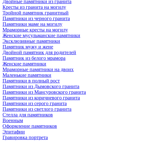
Двойные памятники из гранита
Кресты из гранита на могилу
Тройной памятник гранитный
Памятники из черного гранита
Памятники маме на могилу
Мраморные кресты на могилу
Женские мусульманские памятники
Эксклюзивные памятники
Памятник мужу и жене
Двойной памятник для родителей
Памятник из белого мрамора
Женские памятники
Мраморные памятники на двоих
Маленькие памятники
Памятники в полный рост
Памятники из Дымовского гранита
Памятники из Мансуровского гранита
Памятники из коричневого гранита
Памятники из серого гранита
Памятники из светлого гранита
Стелла для памятников
Военным
Оформление памятников
Эпитафии
Гравировка портрета