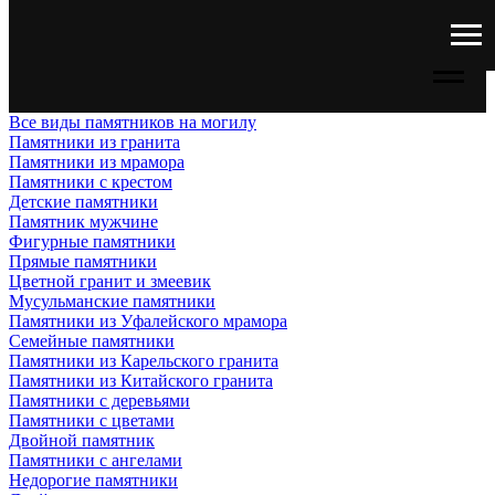
Все виды памятников на могилу
Памятники из гранита
Памятники из мрамора
Памятники с крестом
Детские памятники
Памятник мужчине
Фигурные памятники
Прямые памятники
Цветной гранит и змеевик
Мусульманские памятники
Памятники из Уфалейского мрамора
Семейные памятники
Памятники из Карельского гранита
Памятники из Китайского гранита
Памятники с деревьями
Памятники с цветами
Двойной памятник
Памятники с ангелами
Недорогие памятники