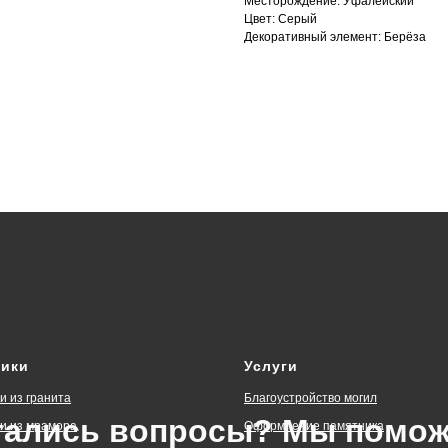
Месторождение: Уфалейский
Цвет: Серый
Декоративный элемент: Берёза
ники
Услуги
и из гранита
Благоустройство могил
тались вопросы? Мы помож
и из мрамора
Оформление памятника