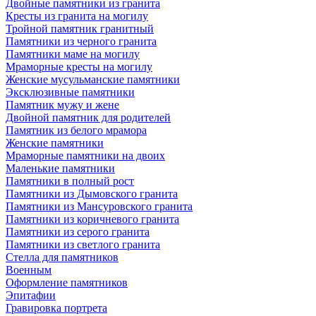
Двойные памятники из гранита
Кресты из гранита на могилу
Тройной памятник гранитный
Памятники из черного гранита
Памятники маме на могилу
Мраморные кресты на могилу
Женские мусульманские памятники
Эксклюзивные памятники
Памятник мужу и жене
Двойной памятник для родителей
Памятник из белого мрамора
Женские памятники
Мраморные памятники на двоих
Маленькие памятники
Памятники в полный рост
Памятники из Дымовского гранита
Памятники из Мансуровского гранита
Памятники из коричневого гранита
Памятники из серого гранита
Памятники из светлого гранита
Стелла для памятников
Военным
Оформление памятников
Эпитафии
Гравировка портрета