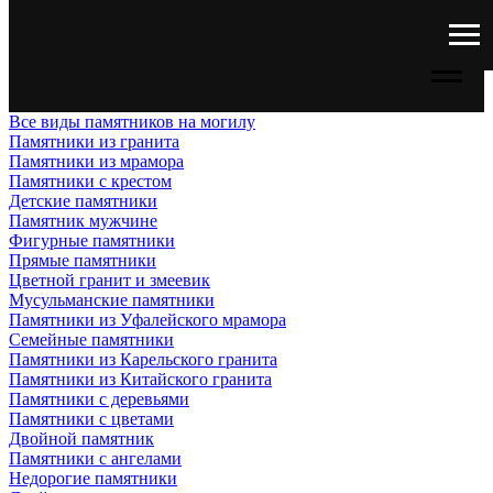
Все виды памятников на могилу
Памятники из гранита
Памятники из мрамора
Памятники с крестом
Детские памятники
Памятник мужчине
Фигурные памятники
Прямые памятники
Цветной гранит и змеевик
Мусульманские памятники
Памятники из Уфалейского мрамора
Семейные памятники
Памятники из Карельского гранита
Памятники из Китайского гранита
Памятники с деревьями
Памятники с цветами
Двойной памятник
Памятники с ангелами
Недорогие памятники