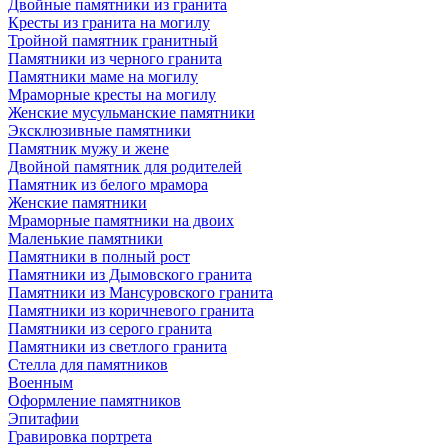
Двойные памятники из гранита
Кресты из гранита на могилу
Тройной памятник гранитный
Памятники из черного гранита
Памятники маме на могилу
Мраморные кресты на могилу
Женские мусульманские памятники
Эксклюзивные памятники
Памятник мужу и жене
Двойной памятник для родителей
Памятник из белого мрамора
Женские памятники
Мраморные памятники на двоих
Маленькие памятники
Памятники в полный рост
Памятники из Дымовского гранита
Памятники из Мансуровского гранита
Памятники из коричневого гранита
Памятники из серого гранита
Памятники из светлого гранита
Стелла для памятников
Военным
Оформление памятников
Эпитафии
Гравировка портрета