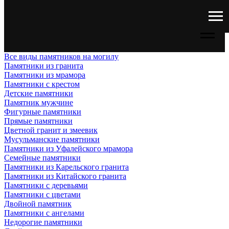
Все виды памятников на могилу
Памятники из гранита
Памятники из мрамора
Памятники с крестом
Детские памятники
Памятник мужчине
Фигурные памятники
Прямые памятники
Цветной гранит и змеевик
Мусульманские памятники
Памятники из Уфалейского мрамора
Семейные памятники
Памятники из Карельского гранита
Памятники из Китайского гранита
Памятники с деревьями
Памятники с цветами
Двойной памятник
Памятники с ангелами
Недорогие памятники