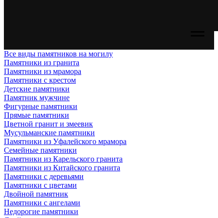
Все виды памятников на могилу
Памятники из гранита
Памятники из мрамора
Памятники с крестом
Детские памятники
Памятник мужчине
Фигурные памятники
Прямые памятники
Цветной гранит и змеевик
Мусульманские памятники
Памятники из Уфалейского мрамора
Семейные памятники
Памятники из Карельского гранита
Памятники из Китайского гранита
Памятники с деревьями
Памятники с цветами
Двойной памятник
Памятники с ангелами
Недорогие памятники