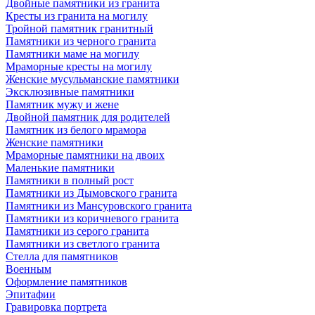
Двойные памятники из гранита
Кресты из гранита на могилу
Тройной памятник гранитный
Памятники из черного гранита
Памятники маме на могилу
Мраморные кресты на могилу
Женские мусульманские памятники
Эксклюзивные памятники
Памятник мужу и жене
Двойной памятник для родителей
Памятник из белого мрамора
Женские памятники
Мраморные памятники на двоих
Маленькие памятники
Памятники в полный рост
Памятники из Дымовского гранита
Памятники из Мансуровского гранита
Памятники из коричневого гранита
Памятники из серого гранита
Памятники из светлого гранита
Стелла для памятников
Военным
Оформление памятников
Эпитафии
Гравировка портрета