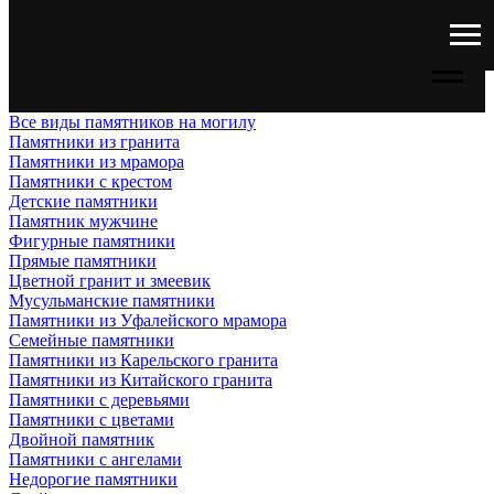
Все виды памятников на могилу
Памятники из гранита
Памятники из мрамора
Памятники с крестом
Детские памятники
Памятник мужчине
Фигурные памятники
Прямые памятники
Цветной гранит и змеевик
Мусульманские памятники
Памятники из Уфалейского мрамора
Семейные памятники
Памятники из Карельского гранита
Памятники из Китайского гранита
Памятники с деревьями
Памятники с цветами
Двойной памятник
Памятники с ангелами
Недорогие памятники