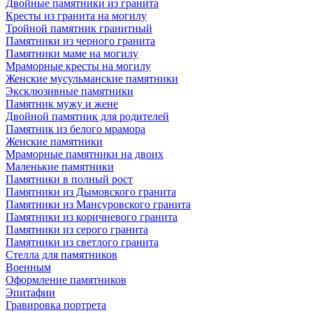
Двойные памятники из гранита
Кресты из гранита на могилу
Тройной памятник гранитный
Памятники из черного гранита
Памятники маме на могилу
Мраморные кресты на могилу
Женские мусульманские памятники
Эксклюзивные памятники
Памятник мужу и жене
Двойной памятник для родителей
Памятник из белого мрамора
Женские памятники
Мраморные памятники на двоих
Маленькие памятники
Памятники в полный рост
Памятники из Дымовского гранита
Памятники из Мансуровского гранита
Памятники из коричневого гранита
Памятники из серого гранита
Памятники из светлого гранита
Стелла для памятников
Военным
Оформление памятников
Эпитафии
Гравировка портрета