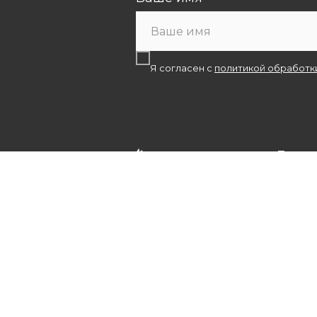
Я согласен с
политикой обработк
Памят
Памятник
Памятни
Детские
Мусульм
Семейны
© 2026 Светлая память