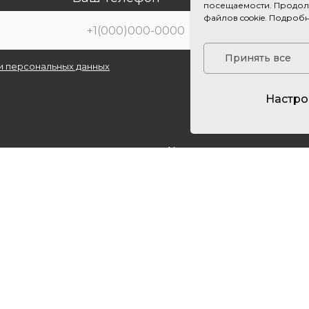
посещаемости. Продолж
файлов cookie. Подроб
Принять все
и персональных данных
Настро
ники
Услуги
и из гранита
Благоустройство могил
ки из мрамора
Оформление памятника
 памятники
Установка памятника
анский памятник
е памятники