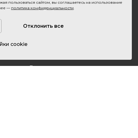
ая пользоваться сайтом, вы соглашаетесь на использование
нее —
политика конфиденциальности
.
Отправить заявку
Отклонить все
йки cookie
Полезное
Блог
Наши работы
О компании
Контакты
Акции
Оплата и доставка
Карта сайта