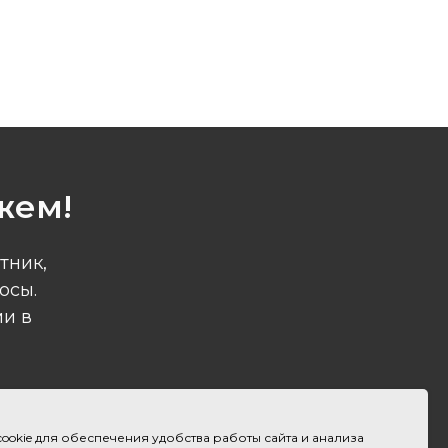
жем!
тник,
осы.
ми в
ookie для обеспечения удобства работы сайта и анализа