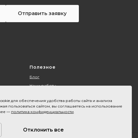
Отправить заявку
Полезное
Блог
Наши работы
О компании
ookie для обеспечения удобства работы сайта и анализа
Контакты
ая пользоваться сайтом, вы соглашаетесь на использование
Акции
нее —
политика конфиденциальности
.
Оплата и доставка
Карта сайта
Отклонить все