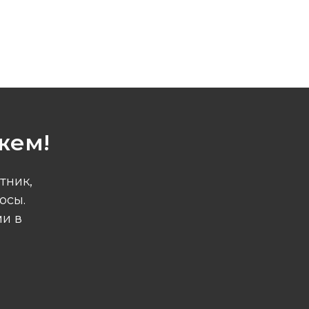
жем!
тник,
осы.
ми в